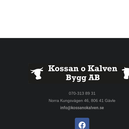
070-313 89 31
Norra Kungsvägen 46, 806 41 Gävle
info@kossanokalven.se