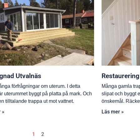
gnad Utvalnäs
Restaurering 
ånga förfrågningar om uterum. I detta
Många gamla trap
 är uterummet byggt på platta på mark. Och
slipat och byggt e
 en tilltalande trappa ut mot vattnet.
önskemål. Räcke o
 »
Läs mer »
1
2