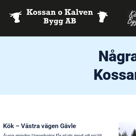
Några
Kossan
Kök – Västra vägen Gävle
Även mindre lägenheter får plats med ett rejält