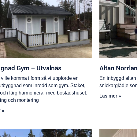
gnad Gym – Utvalnäs
Altan Norrla
ville komma i form så vi uppförde en
En inbyggd altan
utbyggnad som inredd som gym. Staket,
snickarglädje som
r och färg harmonierar med bostadshuset.
Läs mer »
ing och montering
 »