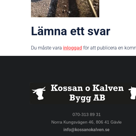
Lämna ett svar
Du måste vara
inloggad
för att publicera en kom
070-313 89 31
Norra Kungsvägen 46, 806 41 Gävle
info@kossanokalven.se