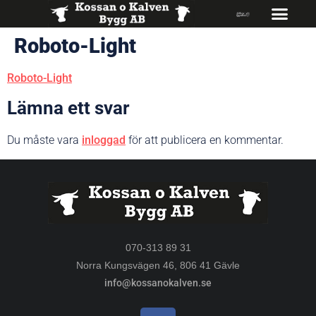
Roboto-Light
Roboto-Light
Lämna ett svar
Du måste vara
inloggad
för att publicera en kommentar.
070-313 89 31
Norra Kungsvägen 46, 806 41 Gävle
info@kossanokalven.se