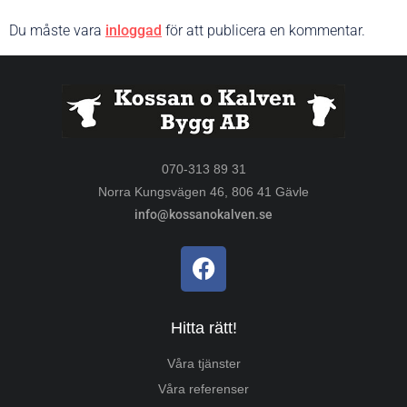
Du måste vara
inloggad
för att publicera en kommentar.
070-313 89 31
Norra Kungsvägen 46, 806 41 Gävle
info@kossanokalven.se
Hitta rätt!
Våra tjänster
Våra referenser