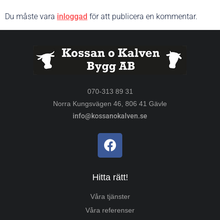
Du måste vara
inloggad
för att publicera en kommentar.
070-313 89 31
Norra Kungsvägen 46, 806 41 Gävle
info@kossanokalven.se
Hitta rätt!
Våra tjänster
Våra referenser