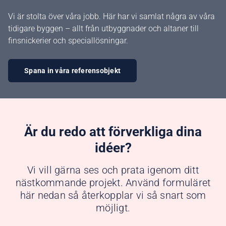
Vi är stolta över våra jobb. Här har vi samlat några av våra
tidigare byggen – allt från utbyggnader och altaner till
finsnickerier och speciallösningar.
Spana in våra referensobjekt
Är du redo att förverkliga dina
idéer?
Vi vill gärna ses och prata igenom ditt
nästkommande projekt. Använd formuläret
här nedan så återkopplar vi så snart som
möjligt.